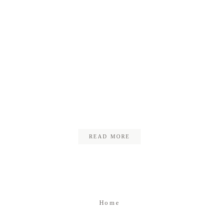
Kontakt
Impressum
Datenschutz
christophkellerfoto_anne_meinh
READ MORE
Home