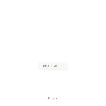
Kontakt
Impressum
Datenschutz
905_CKE_4344_Hochzeit_Michae
READ MORE
Home