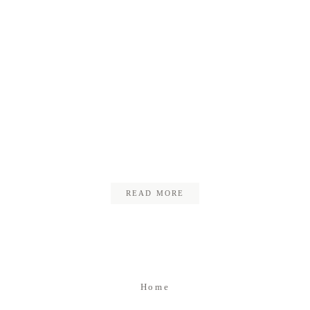
Kontakt
Impressum
Datenschutz
23_hochzeit_claudia_cliff
READ MORE
Home