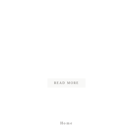
Kontakt
Impressum
Datenschutz
20_hochzeit_claudia_cliff
READ MORE
Home