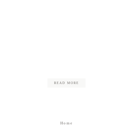
Kontakt
Impressum
Datenschutz
09_susanne_martin_hochzeit
READ MORE
Home