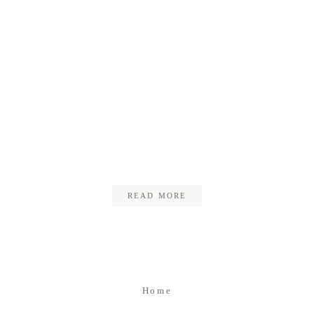
Kontakt
Impressum
Datenschutz
03_hochzeit_kristin_jens
READ MORE
Home